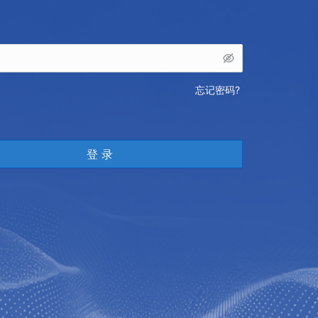
忘记密码?
登 录